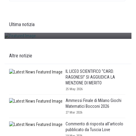
IL LICEO SCIENTIFICO “CARD. RAGONESI” SI AGGIUDICA LA
MENZIONE DI MERITO
Ultima notizia
25/05/2026
Altre notizie
IL LICEO SCIENTIFICO “CARD.
RAGONESI” SI AGGIUDICA LA
MENZIONE DI MERITO
25 May 2026
Ammessi Finale di Milano Giochi
Matematici Bocconi 2026
27 Mar 2026
Commento di risposta all’articolo
pubblicato da Tuscia Love
19 Mar 2026